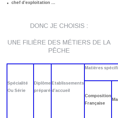
.
chef d’exploitation …
DONC JE CHOISIS :
UNE FILIÈRE DES MÉTIERS DE LA
PÊCHE
Matières spécif
Spécialité
Diplôme
Etablissements
Ou Série
préparé
d’accueil
Composition
Ma
Française